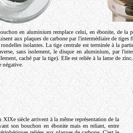
bouchon en aluminium remplace celui, en ébonite, de la 
sent aux plaques de carbone par l'intermédiaire de tiges fil
rondelles isolantes. La tige centrale est terminée à la part
averse, sans isolement, le disque en aluminium, par l'int
ellement, caché par la tige). Elle est reliée à la lame de zi
e négative.
u XIXe siècle arrivent à la même représentation de la
vant son bouchon en ébonite mais en reliant, entre
rériphériques reliées aux plaques de carbone. C'est le