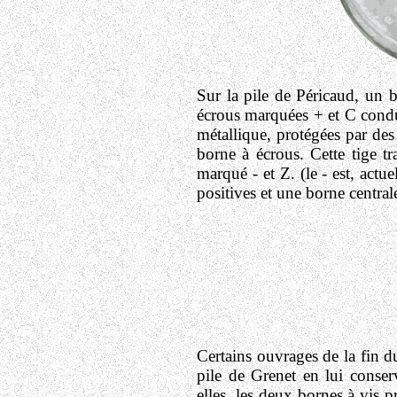
Sur la pile de Péricaud, un 
écrous marquées + et C condui
métallique, protégées par des 
borne à écrous. Cette tige tr
marqué - et Z. (le - est, actu
positives et une borne central
Certains ouvrages de la fin d
pile de Grenet en lui conser
elles, les deux bornes à vis p