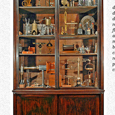
d
d
d
r
f
a
m
b
c
r
p
c