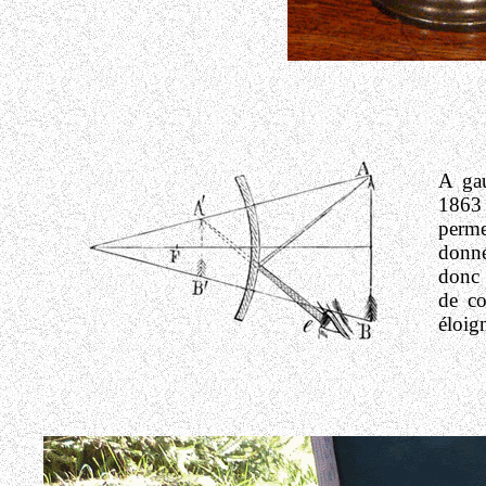
A gau
1863
perme
donné
donc 
de co
éloig