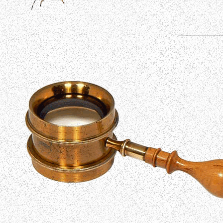
___________