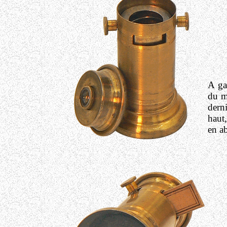
A ga
du m
dern
haut
en ab