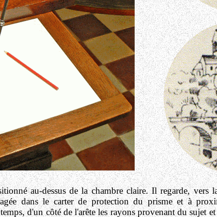
sitionné au-dessus de la chambre claire. Il regarde, vers la
énagée dans le carter de protection du prisme et à prox
temps, d'un côté de l'arête les rayons provenant du sujet et 