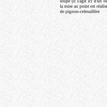
loupe (il s'agit ici d'un ou
la mise au point est réali
de pignon-crémaillère