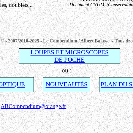
es, doublets...
Document CNUM, (Conservatoire 
© - 2007/2010-2025 - Le Compendium / Albert Balasse - Tous droi
LOUPES ET MICROSCOPES
DE POCHE
ou :
OPTIQUE
NOUVEAUTÉS
PLAN DU S
:
ABCompendium@orange.fr
Alb