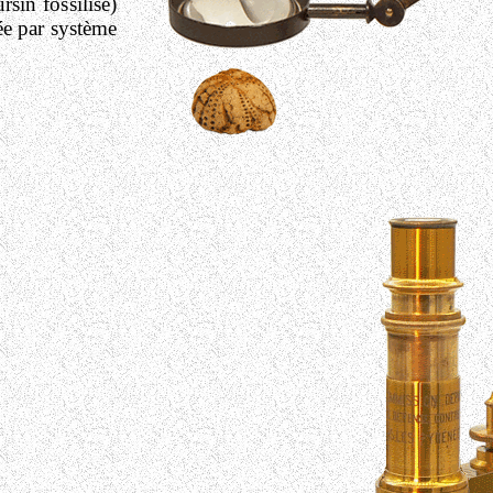
rsin fossilisé)
sée par système