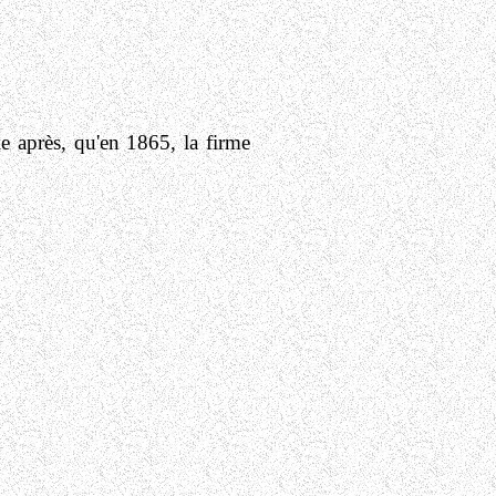
e après, qu'en 1865, la firme