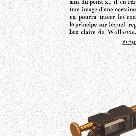
"ÉLÉME