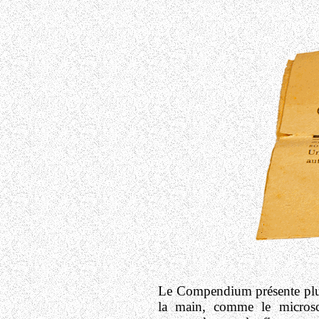
Le Compendium présente plusi
la main, comme le micros