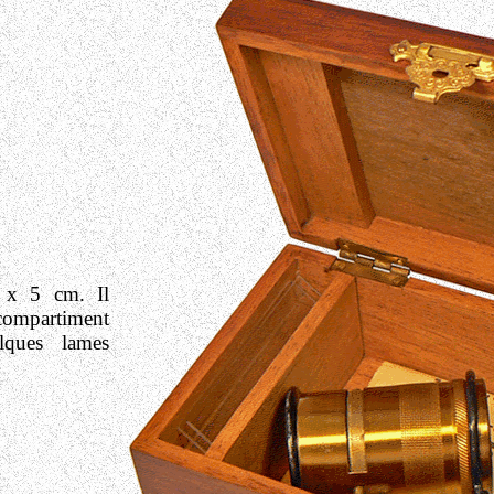
 x 5 cm. Il
mpartiment
lques lames