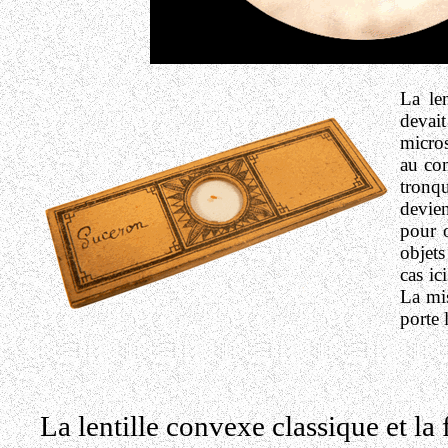
La le
devait
micros
au con
tronq
devien
pour o
objets
cas ic
La mis
porte 
La lentille convexe classique et la